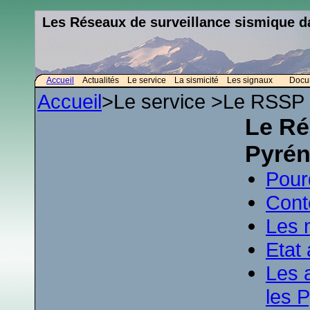
Les Réseaux de surveillance sismique d
Accueil
Actualités
Le service
La sismicité
Les signaux
Docum
Accueil
>Le service >Le RSSP
Le Ré
Pyré
Pourq
Cont
Les 
Etat
Les 
les 