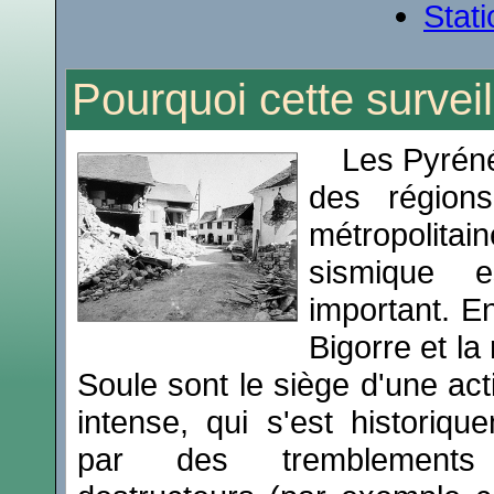
Stat
Pourquoi cette survei
Les Pyréné
des région
métropolitain
sismique 
important. En
Bigorre et la
Soule sont le siège d'une act
intense, qui s'est historiqu
par des tremblement